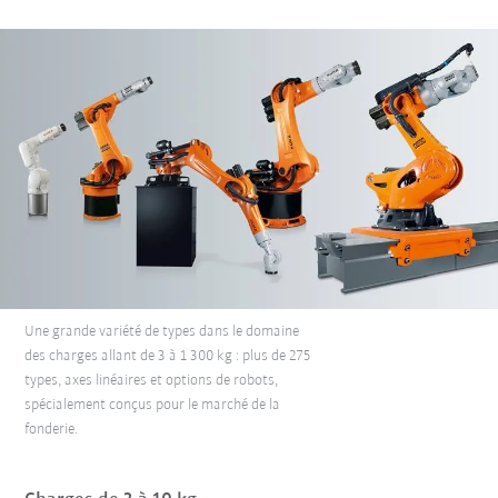
Une grande variété de types dans le domaine
des charges allant de 3 à 1 300 kg : plus de 275
types, axes linéaires et options de robots,
spécialement conçus pour le marché de la
fonderie.