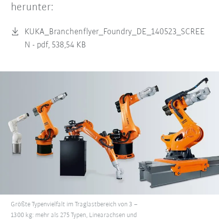
herunter:
KUKA_Branchenflyer_Foundry_DE_140523_SCREE
N -
pdf, 538,54 KB
Größte Typenvielfalt im Traglastbereich von 3 –
1300 kg: mehr als 275 Typen, Linearachsen und