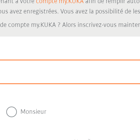
nant à votre
compte my.KUKA
afin de remplir aut
s avez enregistrées. Vous avez la possibilité de les 
 de compte my.KUKA ? Alors inscrivez-vous maint
Monsieur