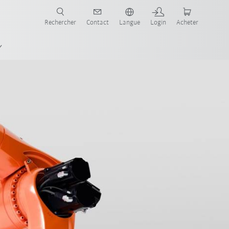
robots pour votre secteur et l'application souhaitée!
Rechercher
Contact
Langue
Login
Acheter