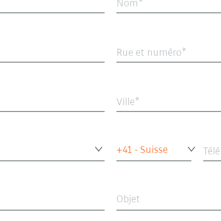
Nom
Rue et numéro
Ville
+41 - Suisse
Tél
Objet