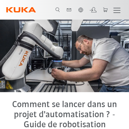
Français / French
uide de robotisation
Quel coût ?
Soyez accompagné par des experts
Comment se lancer dans un
projet d'automatisation ? -
Guide de robotisation