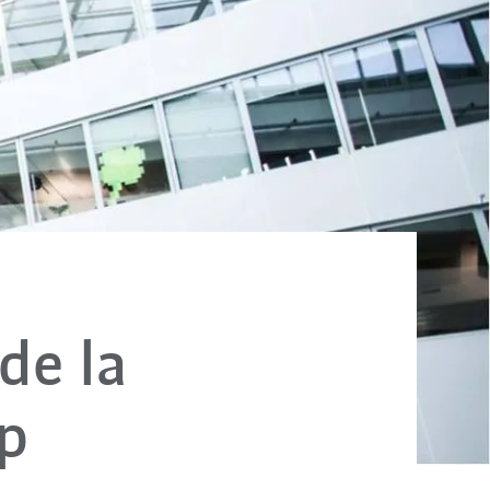
de la
p