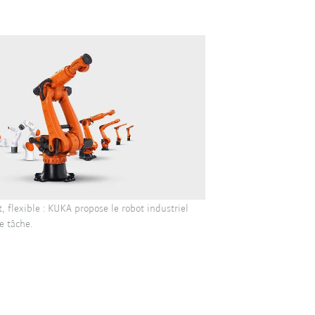
t, flexible : KUKA propose le robot industriel
e tâche.