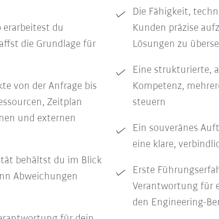
Die Fähigkeit, tec
erarbeitest du
Kunden präzise auf
ffst die Grundlage für
Lösungen zu überse
Eine strukturierte, 
kte von der Anfrage bis
Kompetenz, mehrere 
essourcen, Zeitplan
steuern
nen und externen
Ein souveränes Auf
eine klare, verbind
tät behältst du im Blick
Erste Führungserfah
wenn Abweichungen
Verantwortung für
den Engineering-Be
rantwortung für dein