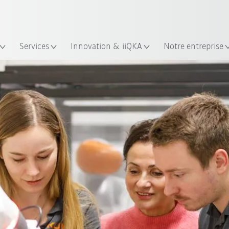
Trouvez des études de cas et des 
KUKA Guide robots
lacement
Services
Innovation & iiQKA
Notre entreprise