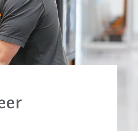
eer
)