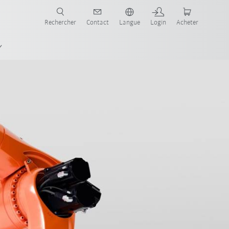
robots pour votre secteur et l'application souhaitée!
Rechercher
Contact
Langue
Login
Acheter