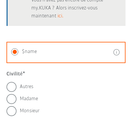
Vous n’avez pas encore de compte
my.KUKA ? Alors inscrivez-vous
maintenant
ici.
$name
Civilité
Autres
Madame
Monsieur