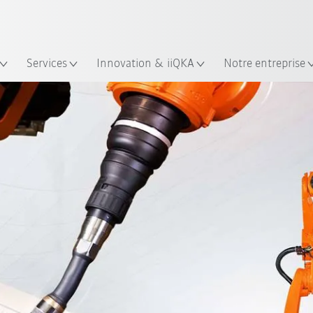
Trouvez des études de cas et des 
KUKA Guide robots
lacement
Services
Innovation & iiQKA
Notre entreprise