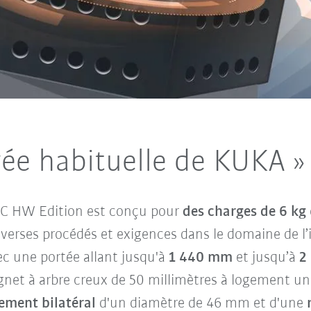
evée habituelle de KUKA »
C HW Edition est conçu pour
des charges de 6 kg
iverses procédés et exigences dans le domaine de l’in
ec une portée allant jusqu'à
1 440 mm
et jusqu’à
2
gnet à arbre creux de 50 millimètres à logement uni
gement bilatéral
d'un diamètre de 46 mm et d'une