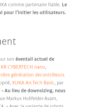
KUKA comme partenaire fiable.
Le
 pour l’initier les utilisateurs.
ment
 sur son
éventail actuel de
e KR CYBERTECH nano
,
nière génération decontrôleurs
oprié,
KUKA.ArcTech Basic
, par
. «
Au lieu de downsizing, nous
que Markus Hollfelder-Asam,
A. « Avec la variante de robots