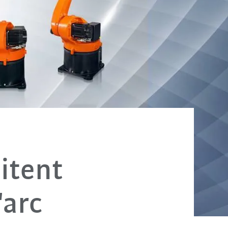
litent
'arc