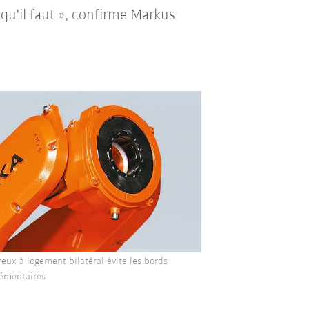
 qu'il faut », confirme Markus
reux à logement bilatéral évite les bords
lémentaires