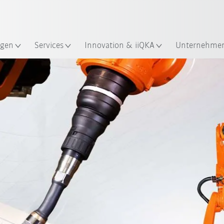
Robot Guide!
Englisch / English
ndort
KUKA Robot Guide ausprobier
gen
Services
Innovation & iiQKA
Unternehme