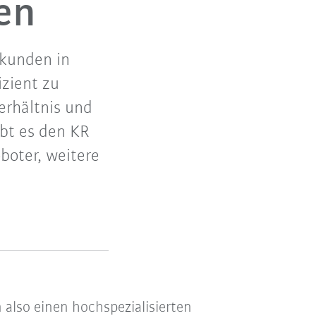
en
ukunden in
izient zu
erhältnis und
ibt es den KR
boter, weitere
also einen hochspezialisierten