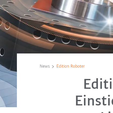
News
Edition Roboter
Edit
Einsti