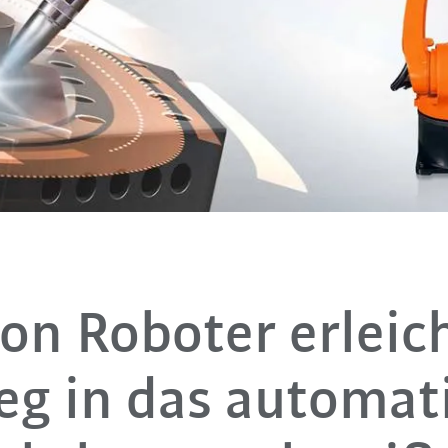
ion Roboter erleic
eg in das automat