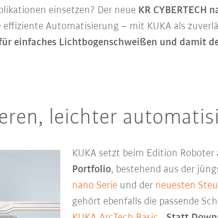
pplikationen einsetzen? Der neue
KR CYBERTECH na
ne effiziente Automatisierung – mit KUKA als zuverl
für einfaches Lichtbogenschweißen und damit der
eren, leichter automatis
KUKA setzt beim Edition Roboter
Portfolio
, bestehend aus der jüng
nano Serie
und der
neuesten Steu
gehört ebenfalls die passende Sc
KUKA.ArcTech Basic
. „
Statt Downs