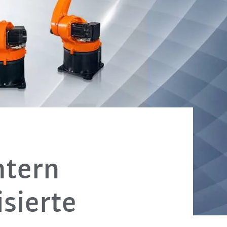
htern
isierte