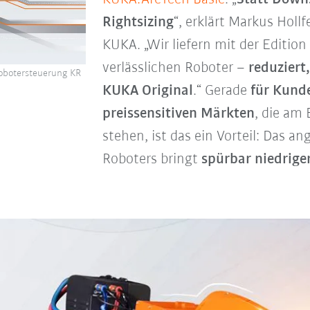
Rightsizing
“, erklärt Markus Holl
KUKA. „Wir liefern mit der Editio
verlässlichen Roboter –
reduziert
Robotersteuerung KR
KUKA Original
.“ Gerade
für Kund
preissensitiven Märkten
, die am
stehen, ist das ein Vorteil: Das a
Roboters bringt
spürbar niedrige