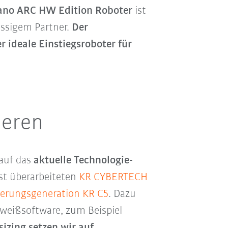
no ARC HW Edition Roboter
ist
ässigem Partner.
Der
 ideale Einstiegsroboter für
ieren
 auf das
aktuelle Technologie-
st überarbeiteten
KR CYBERTECH
erungsgeneration KR C5
. Dazu
hweißsoftware, zum Beispiel
izing setzen wir auf