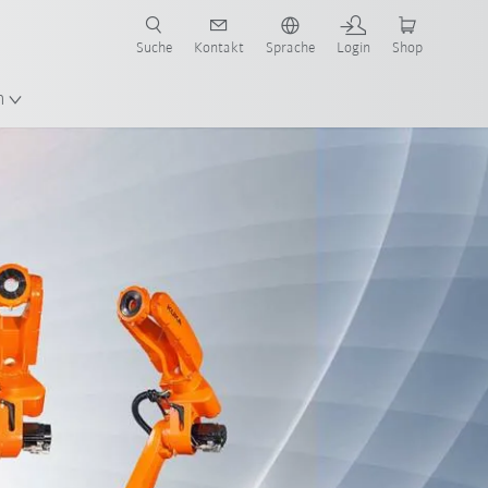
Suche
Kontakt
Sprache
Login
Shop
en!
n