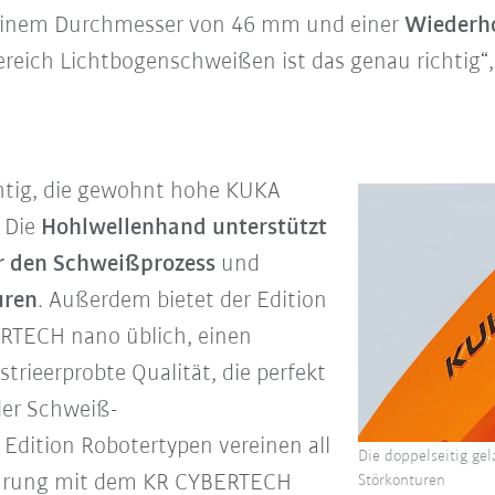
inem Durchmesser von 46 mm und einer
Wiederh
ereich Lichtbogenschweißen ist das genau richtig“, 
htig, die gewohnt hohe KUKA
: Die
Hohlwellenhand unterstützt
ür den Schweißprozess
und
uren
. Außerdem bietet der Edition
ERTECH nano üblich, einen
ustrieerprobte Qualität, die perfekt
der Schweiß-
 Edition Robotertypen vereinen all
Die doppelseitig ge
führung mit dem KR CYBERTECH
Störkonturen