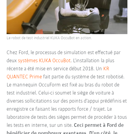
Le robot de test industriel KUKA OccuBot en action.
Chez Ford, le processus de simulation est effectué par
deux
systèmes KUKA OccuBot
. L’installation la plus
récente a été mise en service début 2018. Un
KR
QUANTEC Prime
fait partie du système de test robotisé.
Le mannequin OccuForm est fixé au bras du robot de
test industriel. Celui-ci soumet le siège de voiture à
diverses sollicitations sur des points d’appui prédéfinis et
enregistre ce faisant les rapports force / trajet. Le
laboratoire de tests des sièges permet de procéder à tous
les tests en interne, sur un site.
Ceci permet à Ford de
bénéficier de nombreux avantages. D’un côté, le