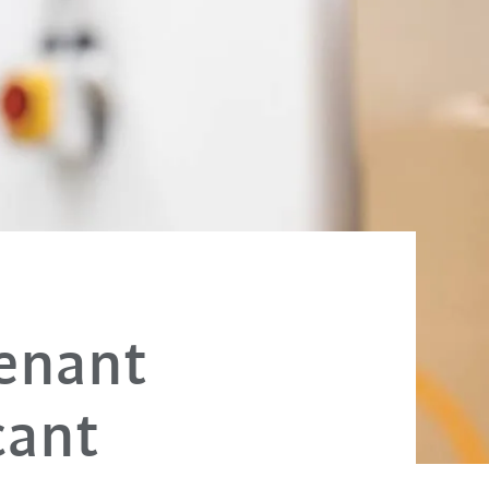
venant
cant