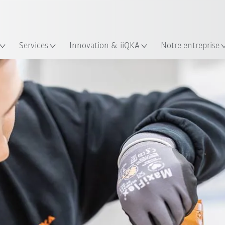
Trouvez des études de cas et des 
KUKA Guide robots
lacement
Services
Innovation & iiQKA
Notre entreprise
n
Quality categories
Louer un robot d’occasion