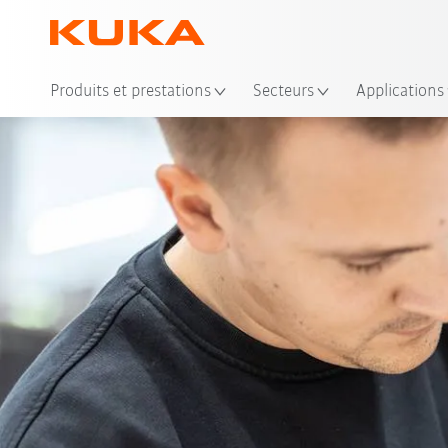
Emp
Produits et prestations
Secteurs
Applications
Acheter un robot d’occasio