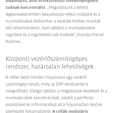
alkalmazni, ahol értékteremtő tevékenységekre
tudnak koncentrálni
. „Megoldásunk a lehető
legkevesebb emberi beavatkozás nélkül működik és a
munkatársakat elsősorban a kevésbé értékes munkák
alól tehermentesíti, ilyen például a munkadarabok
rögzítése és a rögzítésből való kivétele”, mondja Marcel
Haltiner.
Központi vezérlőszámítógépes
rendszer, határtalan lehetőségek
A cellán belül minden folyamatot egy vezérlő
számítógép irányít, mely az ERP-rendszerbe is
integrálható. Elvégzi például a megbízások kezelését és a
munkadarabok koordinációját, vezérli a perifériás
eszközöket és információkat ad a folyamatban lévő és
ütemezett folyamatokról.
A cellák moduláris