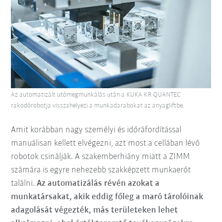
Az automatizált utómegmunkálás után a KUKA KR QUANTEC
rakodórobotja visszahelyezi a munkadarabokat az anyagliftbe.
Amit korábban nagy személyi és időráfordítással
manuálisan kellett elvégezni, azt most a cellában lévő
robotok csinálják. A szakemberhiány miatt a ZIMM
számára is egyre nehezebb szakképzett munkaerőt
találni.
Az automatizálás révén azokat a
munkatársakat, akik eddig főleg a maró tárolóinak
adagolását végezték, más területeken lehet