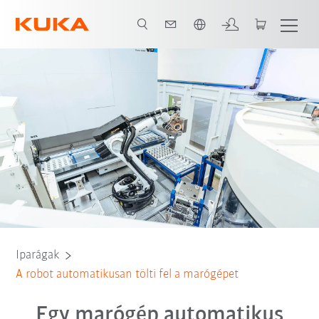
Angol / English
Az összes rendszerpartner
Iparágak
A robot automatikusan tölti fel a marógépet
Egy marógép automatikus