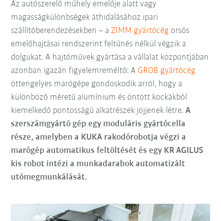
Az autószerelő műhely emelője alatt vagy
magasságkülönbségek áthidalásához ipari
szállítóberendezésekben – a
ZIMM gyártócég
orsós
emelőhajtásai rendszerint feltűnés nélkül végzik a
dolgukat. A hajtóművek gyártása a vállalat központjában
azonban igazán figyelemreméltó: A
GROB gyártócég
öttengelyes marógépe gondoskodik arról, hogy a
különböző méretű alumínium és öntött kockákból
kiemelkedő pontosságú alkatrészek jöjjenek létre.
A
szerszámgyártó gép egy moduláris gyártócella
része, amelyben a KUKA rakodórobotja végzi a
marógép automatikus feltöltését és egy KR AGILUS
kis robot intézi a munkadarabok automatizált
utómegmunkálását.