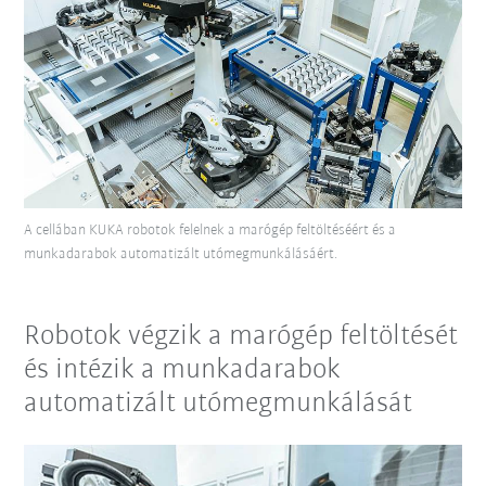
A cellában KUKA robotok felelnek a marógép feltöltéséért és a
munkadarabok automatizált utómegmunkálásáért.
Robotok végzik a marógép feltöltését
és intézik a munkadarabok
automatizált utómegmunkálását