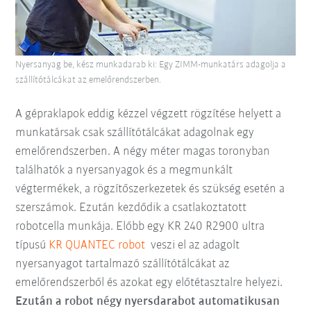
Nyersanyag be, kész munkadarab ki: Egy ZIMM-munkatárs adagolja a
szállítótálcákat az emelőrendszerben.
A gépraklapok eddig kézzel végzett rögzítése helyett a
munkatársak csak szállítótálcákat adagolnak egy
emelőrendszerben. A négy méter magas toronyban
találhatók a nyersanyagok és a megmunkált
végtermékek, a rögzítőszerkezetek és szükség esetén a
szerszámok. Ezután kezdődik a csatlakoztatott
robotcella munkája. Előbb egy KR 240 R2900 ultra
típusú
KR QUANTEC robot
veszi el az adagolt
nyersanyagot tartalmazó szállítótálcákat az
emelőrendszerből és azokat egy előtétasztalre helyezi.
Ezután a robot négy nyersdarabot automatikusan