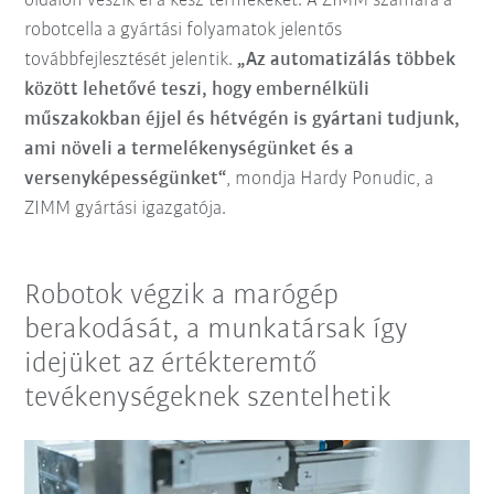
oldalon veszik el a kész termékeket. A ZIMM számára a
robotcella a gyártási folyamatok jelentős
továbbfejlesztését jelentik.
„Az automatizálás többek
között lehetővé teszi, hogy embernélküli
műszakokban éjjel és hétvégén is gyártani tudjunk,
ami növeli a termelékenységünket és a
versenyképességünket“
, mondja Hardy Ponudic, a
ZIMM gyártási igazgatója.
Robotok végzik a marógép
berakodását, a munkatársak így
idejüket az értékteremtő
tevékenységeknek szentelhetik