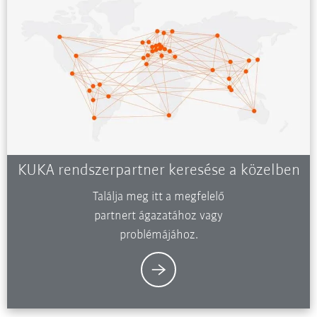
KUKA rendszerpartner keresése a közelben
Találja meg itt a megfelelő
partnert ágazatához vagy
problémájához.