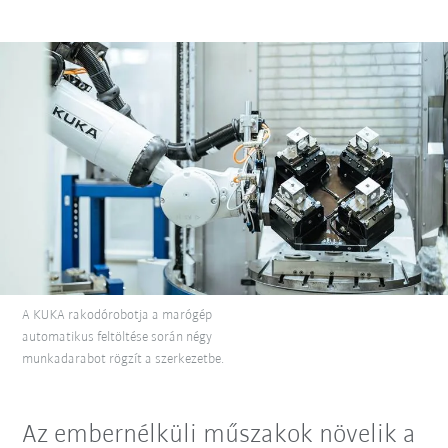
A KUKA rakodórobotja a marógép
automatikus feltöltése során négy
munkadarabot rögzít a szerkezetbe.
Az embernélküli műszakok növelik a