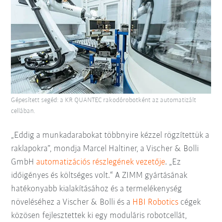
Gépesített segéd: a KR QUANTEC rakodórobotként az automatizált
cellában.
„Eddig a munkadarabokat többnyire kézzel rögzítettük a
raklapokra”, mondja Marcel Haltiner, a Vischer & Bolli
GmbH
automatizációs részlegének vezetője
. „Ez
időigényes és költséges volt.“ A ZIMM gyártásának
hatékonyabb kialakításához és a termelékenység
növeléséhez a Vischer & Bolli és a
HBI Robotics
cégek
közösen fejlesztettek ki egy moduláris robotcellát,