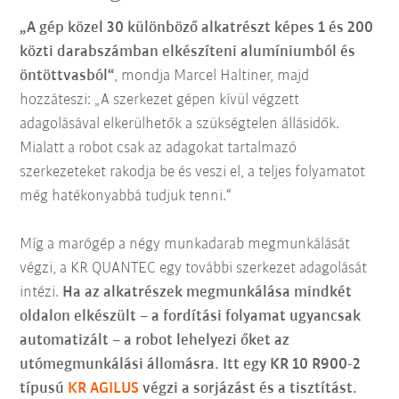
„A gép közel 30 különböző alkatrészt képes 1 és 200
közti darabszámban elkészíteni alumíniumból és
öntöttvasból“
, mondja Marcel Haltiner, majd
hozzáteszi: „A szerkezet gépen kívül végzett
adagolásával elkerülhetők a szükségtelen állásidők.
Mialatt a robot csak az adagokat tartalmazó
szerkezeteket rakodja be és veszi el, a teljes folyamatot
még hatékonyabbá tudjuk tenni.“
Míg a marógép a négy munkadarab megmunkálását
végzi, a KR QUANTEC egy további szerkezet adagolását
intézi.
Ha az alkatrészek megmunkálása mindkét
oldalon elkészült – a fordítási folyamat ugyancsak
automatizált – a robot lehelyezi őket az
utómegmunkálási állomásra. Itt egy KR 10 R900-2
típusú
KR AGILUS
végzi a sorjázást és a tisztítást.