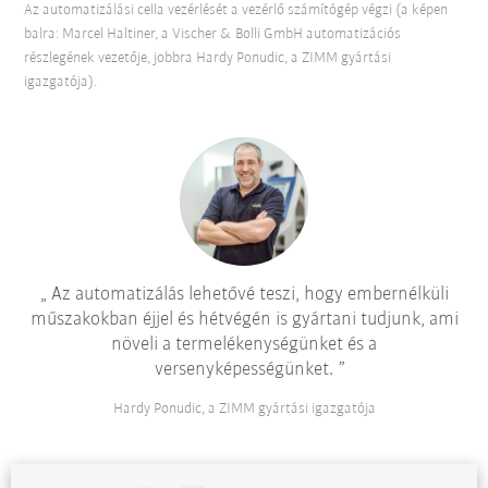
Az automatizálási cella vezérlését a vezérlő számítógép végzi (a képen
balra: Marcel Haltiner, a Vischer & Bolli GmbH automatizációs
részlegének vezetője, jobbra Hardy Ponudic, a ZIMM gyártási
igazgatója).
Az automatizálás lehetővé teszi, hogy embernélküli
műszakokban éjjel és hétvégén is gyártani tudjunk, ami
növeli a termelékenységünket és a
versenyképességünket.
Hardy Ponudic, a ZIMM gyártási igazgatója