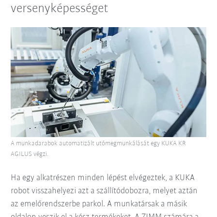
versenyképességet
A munkadarabok automatizált utómegmunkálását egy KUKA KR
AGILUS végzi.
Ha egy alkatrészen minden lépést elvégeztek, a KUKA
robot visszahelyezi azt a szállítódobozra, melyet aztán
az emelőrendszerbe parkol. A munkatársak a másik