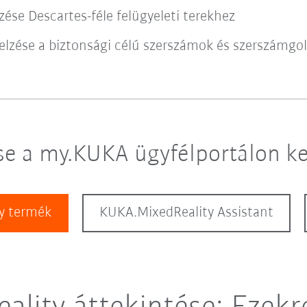
zése Descartes-féle felügyeleti terekhez
jelzése a biztonsági célú szerszámok és szerszámgo
se a my.KUKA ügyfélportálon ke
y termék
KUKA.MixedReality Assistant