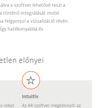
va a szoftver lehetővé teszi a
 történő integrálását mobil
felgyorsul a vizualizáció révén.
 Így hatékonyabbá és
tlen előnyei
Intuitív
 a robot
Az AR szoftver megkönnyíti az