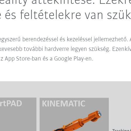
lity áttekintése: Ezekr
és feltételekre van szü
yszerű berendezéssel és kezeléssel jellemezhető. A
kevesebb további hardverre legyen szükség. Ezenkí
z App Store-ban és a Google Play-en.