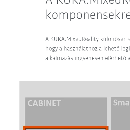
A KUKA.MixedRea
komponensekre 
A KUKA.MixedReality különösen eg
hogy a használathoz a lehető leg
alkalmazás ingyenesen elérhető a