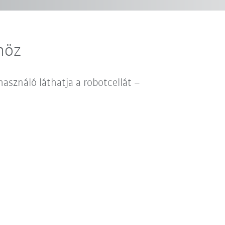
höz
lhasználó láthatja a robotcellát –