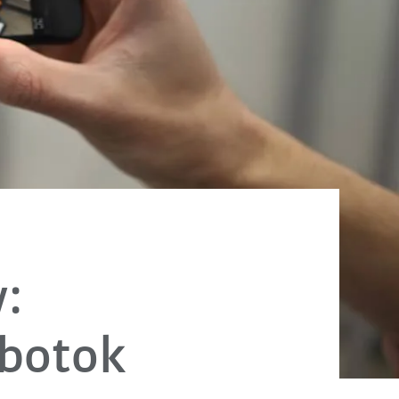
:
obotok