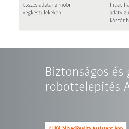
összes adatai a mobil
hibaelhá
végkészülékeken.
adatvizu
köszönh
Biztonságos és 
robottelepítés 
KUKA.MixedReality Assistant App