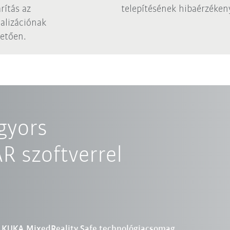
rítás az
telepítésének hibaérzéken
alizációnak
etően.
gyors
AR szoftverrel
KUKA.MixedReality Safe technológiacsomag