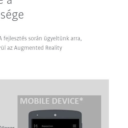
e a
ksége
 fejlesztés során ügyeltünk arra,
vül az Augmented Reality