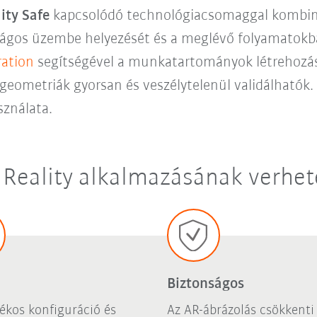
ty Safe
kapcsolódó technológiacsomaggal kombinál
ságos üzembe helyezését és a meglévő folyamatokba
ation
segítségével a munkatartományok létrehozása 
geometriák gyorsan és veszélytelenül validálhatók.
sználata.
eality alkalmazásának verhete
Biztonságos
ékos konfiguráció és
Az AR-ábrázolás csökkenti