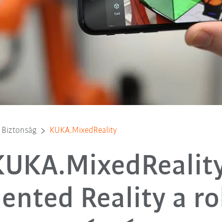
s Biztonság
KUKA.MixedReality
KUKA.MixedReality
nted Reality a r