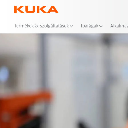
Hel
Termékek & szolgáltatások
Iparágak
Alkalma
Előnyök