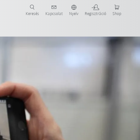
Keresés
Kapcsolat
Nyelv
Regisztráció
Shop
ide-ot most!
Kapcsolat