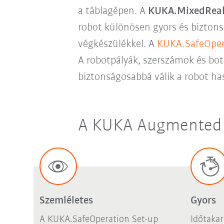
a táblagépen. A
KUKA.MixedReali
robot különösen gyors és bizton
végkészülékkel. A
KUKA.SafeOper
A robotpályák, szerszámok és bot
biztonságosabbá válik a robot ha
A KUKA Augmented R
Szemléletes
Gyors
A KUKA.SafeOperation Set-up
Időtakar