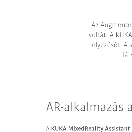
Az Augmented
voltát. A KUK
helyezését. A 
lá
AR-alkalmazás a
A
KUKA.MixedReality Assistant