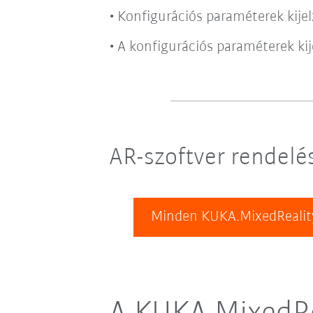
Konfigurációs paraméterek kijel
A konfigurációs paraméterek ki
AR-szoftver rendelé
Minden KUKA.MixedRealit