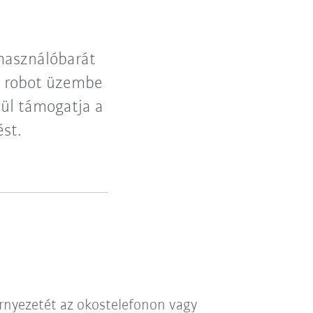
használóbarát
j robot üzembe
tül támogatja a
st.
környezetét az okostelefonon vagy