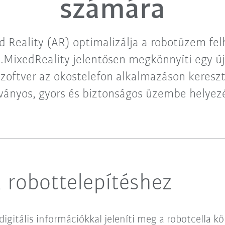
számára
 Reality (AR) optimalizálja a robotüzem fel
A.MixedReality jelentősen megkönnyíti egy ú
szoftver az okostelefon alkalmazáson keresz
tványos, gyors és biztonságos üzembe helyezé
 robottelepítéshez
digitális információkkal jeleníti meg a robotcella 