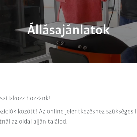
Állásajánlatok
csatlakozz hozzánk!
zíciók között! Az online jelentkezéshez szükséges l
ál az oldal alján találod.