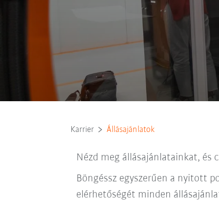
Karrier
Állásajánlatok
Nézd meg állásajánlatainkat, és 
Böngéssz egyszerűen a nyitott po
elérhetőségét minden állásajánlatn