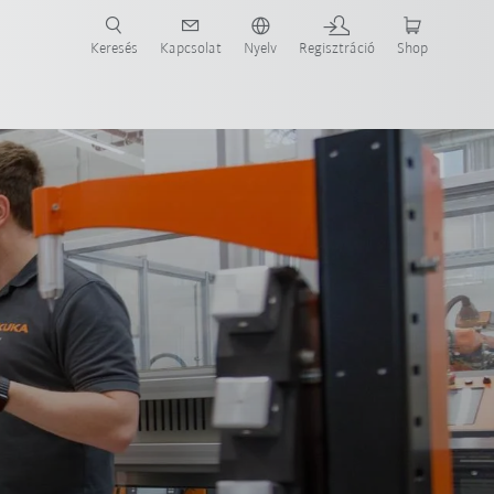
Keresés
Kapcsolat
Nyelv
Regisztráció
Shop
ide-ot most!