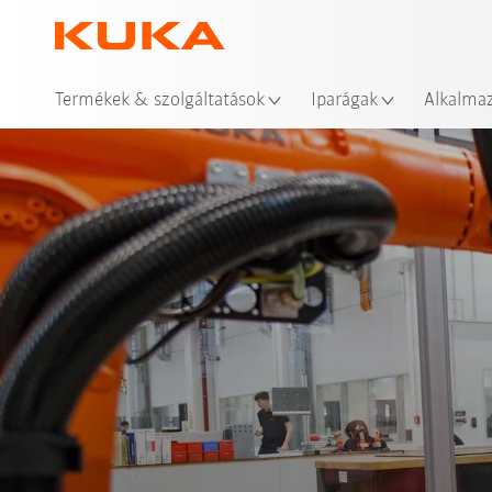
Hel
Termékek & szolgáltatások
Iparágak
Alkalma