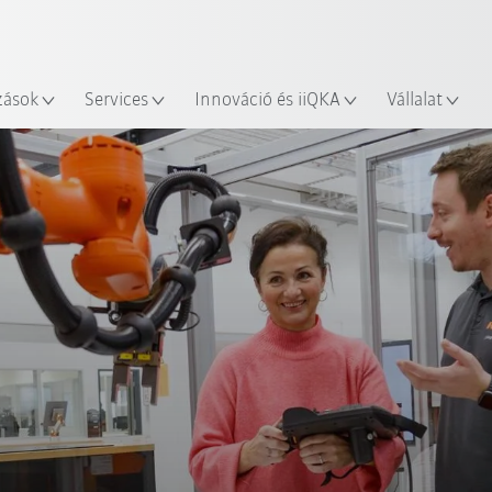
Robot Guide segítségével!
Angol / English
yszín
Ismerje meg a KUKA Robot Gu
zások
Services
Innováció és iiQKA
Vállalat