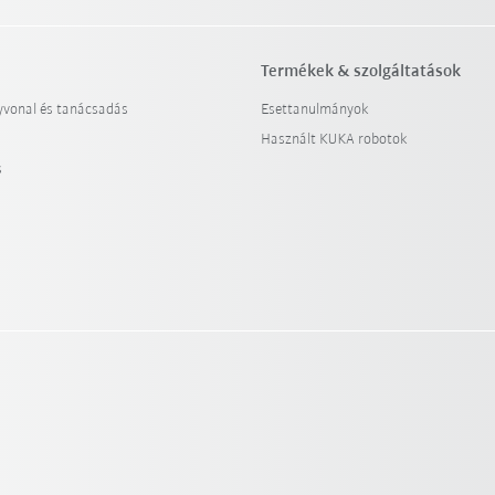
Termékek & szolgáltatások
yvonal és tanácsadás
Esettanulmányok
Használt KUKA robotok
s