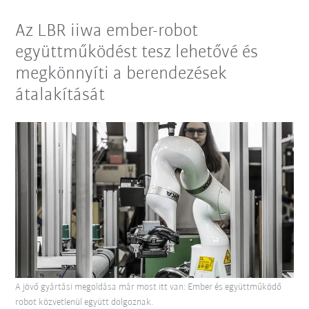
Az LBR iiwa ember-robot
együttműködést tesz lehetővé és
megkönnyíti a berendezések
átalakítását
A jövő gyártási megoldása már most itt van: Ember és együttműködő
robot közvetlenül együtt dolgoznak.