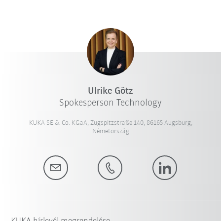
Ulrike Götz
Spokesperson Technology
KUKA SE & Co. KGaA, Zugspitzstraße 140, 86165 Augsburg,
Németország