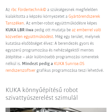
Az
rbc Fördertechnik©
a szükségesnek megfelelően
kialakította a képzési környezetet a
Gyártórendszerek
Tanszéken
. Az ember-robot együttműködésre képes
KUKA LBR iiwa
pedig ott mutatja be
az emberrel való
közvetlen együttműködést
. Még egy terület, melynek
kutatása elsőbbséget élvez: A berendezés gyors és
egyszerű programozása és nehézségektől mentes
átépítése – akár különösebb programozási ismeretek
nélkül is.
Mindezt pedig a
KUKA Sunrise.OS
rendszerszoftver
grafikus programozása teszi lehetővé.
KUKA könnyűépítésű robot
szivattyúszerelést szimulál