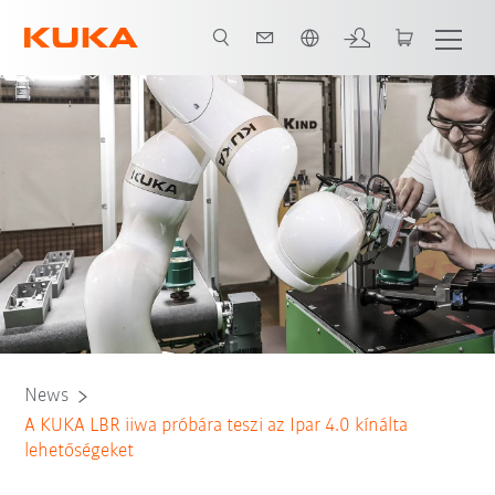
Angol / English
News
A KUKA LBR iiwa próbára teszi az Ipar 4.0 kínálta
lehetőségeket