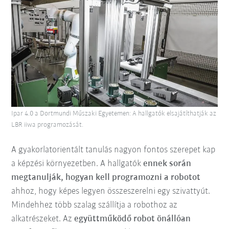
Ipar 4.0 a Dortmundi Műszaki Egyetemen: A hallgatók elsajátíthatják az
LBR iiwa programozását.
A gyakorlatorientált tanulás nagyon fontos szerepet kap
a képzési környezetben. A hallgatók
ennek során
megtanulják, hogyan kell programozni a robotot
ahhoz, hogy képes legyen összeszerelni egy szivattyút.
Mindehhez több szalag szállítja a robothoz az
alkatrészeket. Az
együttműködő robot önállóan