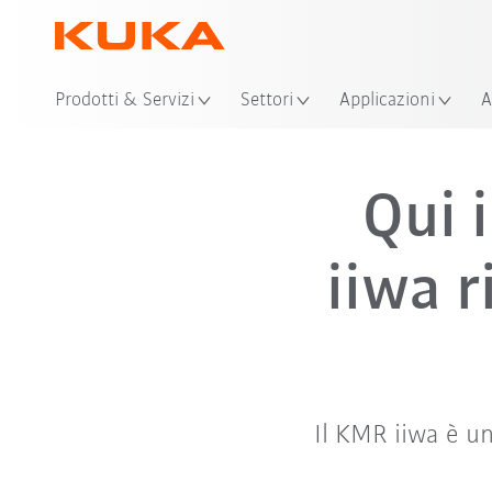
Prodotti & Servizi
Settori
Applicazioni
A
Qui 
iiwa r
Il KMR iiwa è u