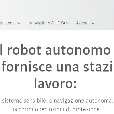
ssistenza
Innovazione & iiQKA
Azienda
il robot autonom
ifornisce una staz
lavoro:
n sistema sensibile, a navigazione autonoma, 
occorrono recinzioni di protezione.