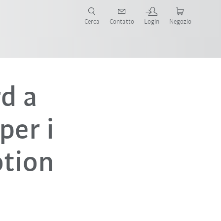
Cerca
Contatto
Login
Negozio
d a
per i
otion