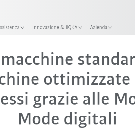
ssistenza
Innovazione & iiQKA
Azienda
 macchine standar
hine ottimizzate 
essi grazie alle M
Mode digitali