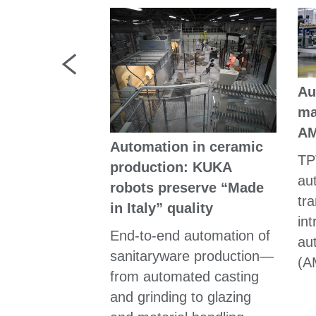
Au
ma
construction
A
Automation in ceramic
TP
utionizes
production: KUKA
au
 by
robots preserve “Made
tr
 monotonous,
in Italy” quality
int
demanding
End-to-end automation of
au
sanitaryware production—
(A
from automated casting
and grinding to glazing