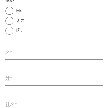
敬称
Mx.
ミス
氏。
名
姓
社名