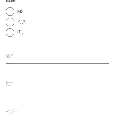
敬称
Mx.
ミス
氏。
名
姓
社名