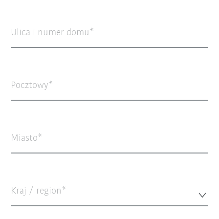
Ulica i numer domu
Pocztowy
Miasto
Kraj / region*