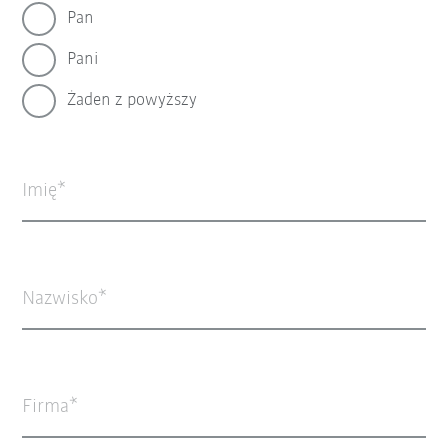
Pan
Pani
Żaden z powyższy
Imię
Nazwisko
Firma