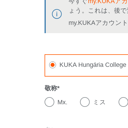
今すぐ
my.KUKAア
ょう。これは、後で
my.KUKAアカウ
KUKA Hungária College
敬称
Mx.
ミス