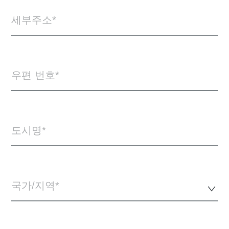
세부주소
우편 번호
도시명
국가/지역*