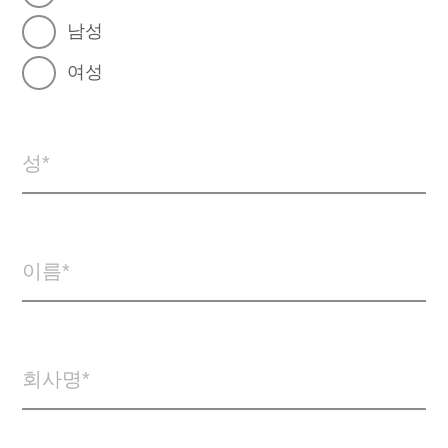
남성
여성
성
이름
회사명