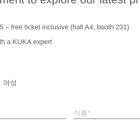
 – free ticket inclusive (hall A4, booth 231)
ith a KUKA expert
여성
이름