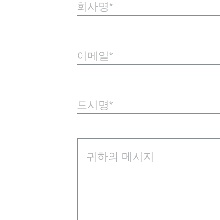
회사명
이메일
도시명
귀하의 메시지