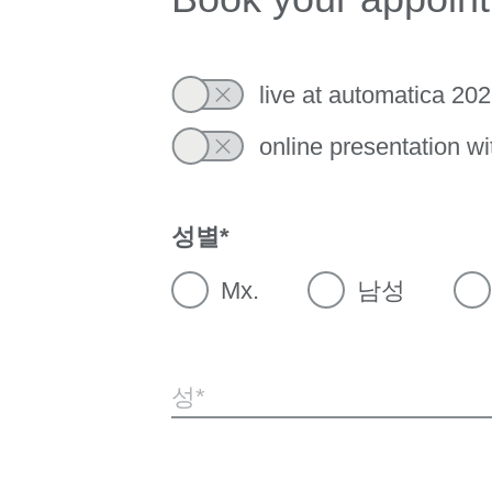
live at automatica 2025
online presentation w
성별
Mx.
남성
성