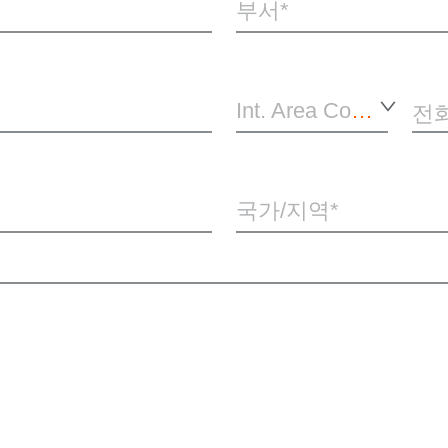
부서*
Int. Area Code*
전
국가/지역*