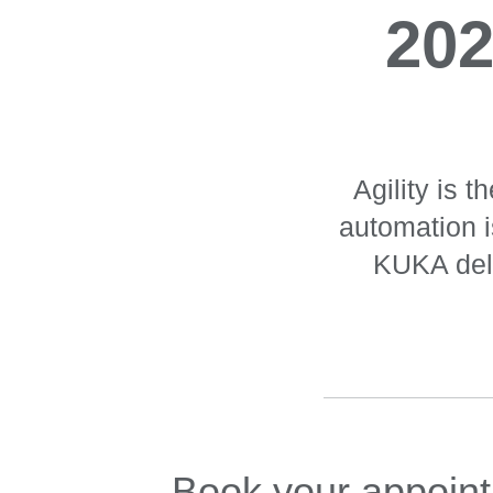
202
Agility is 
automation i
KUKA deli
Book your appoint