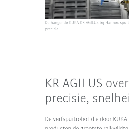
De hangende KUKA KR AGILUS bij Hannex spuit
precisie.
KR AGILUS over
precisie, snelh
De verfspuitrobot die door KUKA
producten de grootste reikwijdte