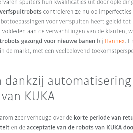
rvaren spuiters hun kwalificaties uit door opleidin
verfspuitrobots
controleren ze nu op imperfecties 
bottoepassingen voor verfspuiten heeft geleid tot
voldeden aan de verwachtingen van de klanten, wa
t
robots gezorgd voor nieuwe banen
bij
Hannex
. E
e in de markt, met een veelbelovend toekomstperspe
n dankzij automatiserin
s van KUKA
daarom zeer verheugd over de
korte periode van ret
teit
en de
acceptatie van de robots van KUKA do