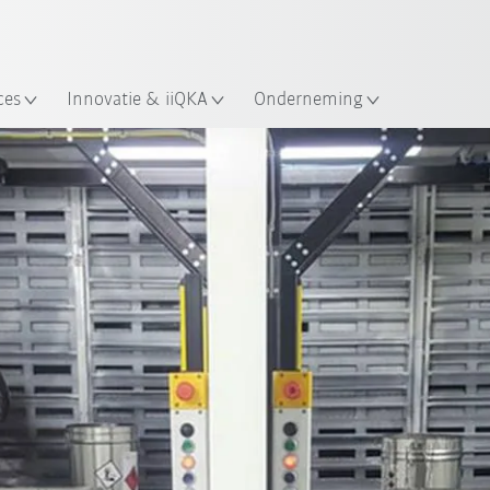
Nederlands / Dutch
ces
Innovatie & iiQKA
Onderneming
Alle systeempartners