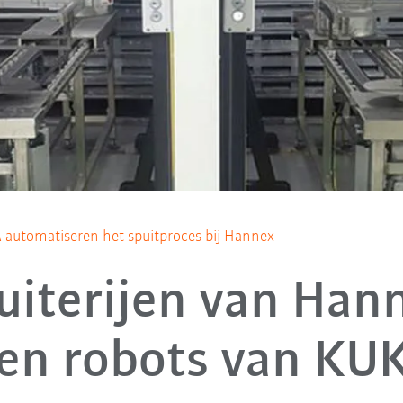
 automatiseren het spuitproces bij Hannex
uiterijen van Han
ten robots van KUK