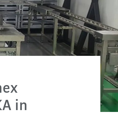
nex
A in