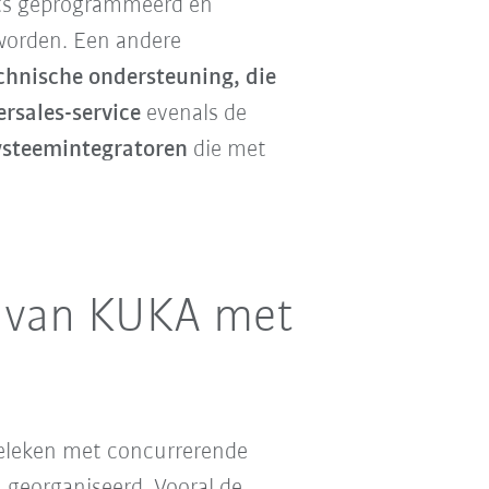
ts geprogrammeerd en
 worden. Een andere
chnische ondersteuning, die
ersales-service
evenals de
ysteemintegratoren
die met
t van KUKA met
geleken met concurrerende
 georganiseerd. Vooral de