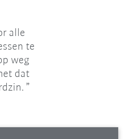
r alle
ssen te
 op weg
met dat
rdzin.