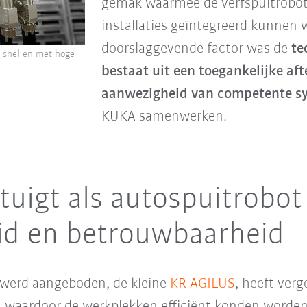
gemak waarmee de verfspuitrobo
installaties geïntegreerd kunnen
doorslaggevende factor was de
te
 snel en met hoge
bestaat uit een toegankelijke aft
aanwezigheid van competente s
KUKA samenwerken.
tuigt als autospuitrobo
eid en betrouwbaarheid
 werd aangeboden, de kleine
KR AGILUS
, heeft ver
, waardoor de werkplekken efficiënt konden worden