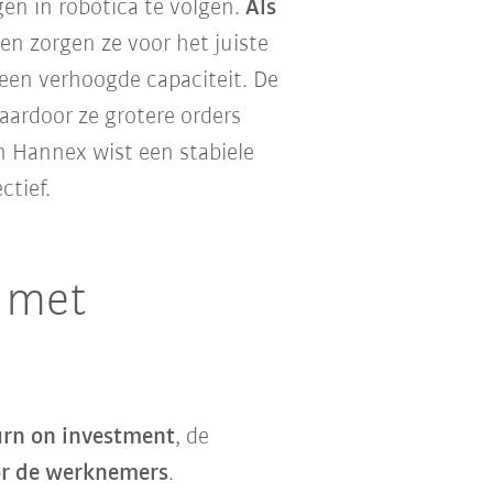
gen in robotica te volgen.
Als
en zorgen ze voor het juiste
 een verhoogde capaciteit. De
ardoor ze grotere orders
n Hannex wist een stabiele
ctief.
g met
urn on investment
, de
or de werknemers
.