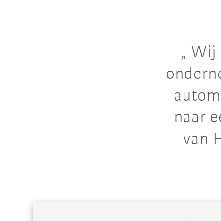
Wij 
onderne
automa
naar e
van H