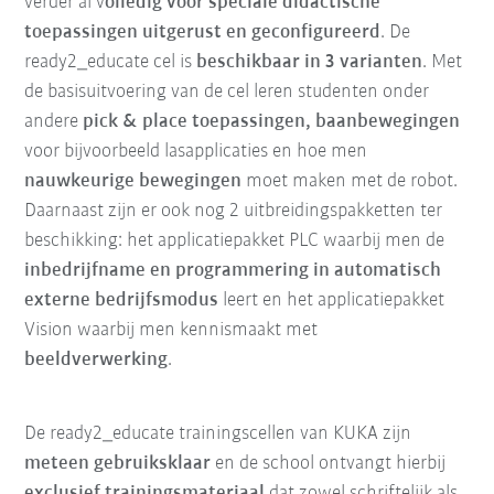
verder al v
olledig voor speciale didactische
toepassingen uitgerust en geconfigureerd
. De
ready2_educate cel is
beschikbaar in 3 varianten
. Met
de basisuitvoering van de cel leren studenten onder
andere
pick & place toepassingen, baanbewegingen
voor bijvoorbeeld lasapplicaties en hoe men
nauwkeurige bewegingen
moet maken met de robot.
Daarnaast zijn er ook nog 2 uitbreidingspakketten ter
beschikking: het applicatiepakket PLC waarbij men de
inbedrijfname en programmering in automatisch
externe bedrijfsmodus
leert en het applicatiepakket
Vision waarbij men kennismaakt met
beeldverwerking
.
De ready2_educate trainingscellen van KUKA zijn
meteen gebruiksklaar
en de school ontvangt hierbij
exclusief trainingsmateriaal
dat zowel schriftelijk als