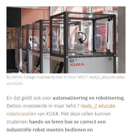
Bij Deltion College investeerde men in maar liefst 7 ready2_educate cellen
van KUKA.
En dat geldt ook voor
automatisering en robotisering
.
Deltion investeerde in maar liefst
7 ready_2 educate
roboticacellen
van KUKA. Met deze cellen kunnen
studenten
hands-on leren hoe ze correct een
industriële robot moeten bedienen en