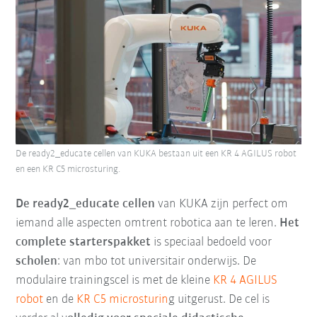
De ready2_educate cellen van KUKA bestaan uit een KR 4 AGILUS robot
en een KR C5 microsturing.
De ready2_educate cellen
van KUKA zijn perfect om
iemand alle aspecten omtrent robotica aan te leren.
Het
complete starterspakket
is speciaal bedoeld voor
scholen
: van mbo tot universitair onderwijs. De
modulaire trainingscel is met de kleine
KR 4 AGILUS
robot
en de
KR C5 microsturin
g uitgerust. De cel is