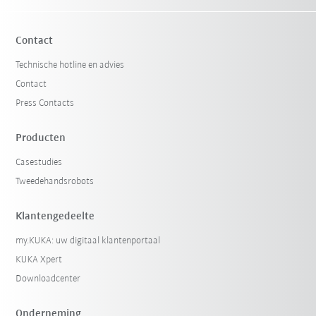
Contact
Technische hotline en advies
Contact
Press Contacts
Producten
Casestudies
Filter terugzetten
Tweedehandsrobots
Klantengedeelte
my.KUKA: uw digitaal klantenportaal
KUKA Xpert
Downloadcenter
Onderneming