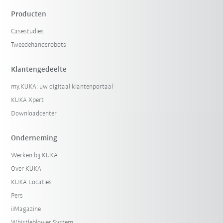
Producten
Casestudies
Tweedehandsrobots
Klantengedeelte
my.KUKA: uw digitaal klantenportaal
KUKA Xpert
Downloadcenter
Onderneming
Werken bij KUKA
Over KUKA
KUKA Locaties
Pers
iiMagazine
Whistleblower System