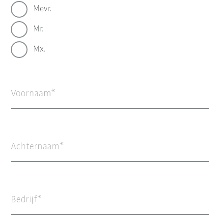
Mevr.
Mr.
Mx.
Voornaam
Achternaam
Bedrijf