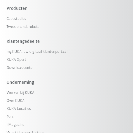
Producten
Casestudies
Tweedehandsrobots
Klantengedeelte
my.KUKA: uw digitaal klantenportaal
KUKA Xpert
Downloadcenter
Onderneming
Werken bij KUKA
Over KUKA
KUKA Locaties
Pers
iiMagazine
Whistleblower System