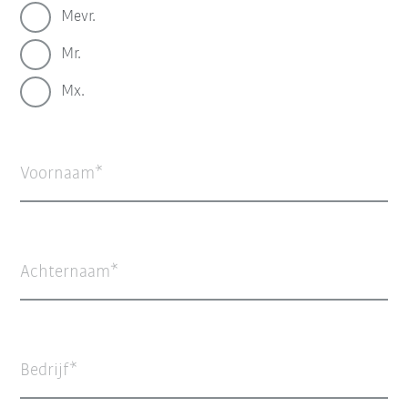
Mevr.
Mr.
Mx.
Voornaam
Achternaam
Bedrijf