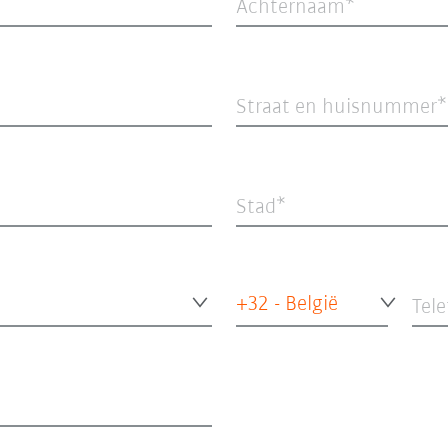
Achternaam
Straat en huisnummer
Stad
+32 - België
Tel