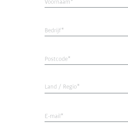
Voornaam
Bedrijf
Postcode
Land / Regio*
E-mail