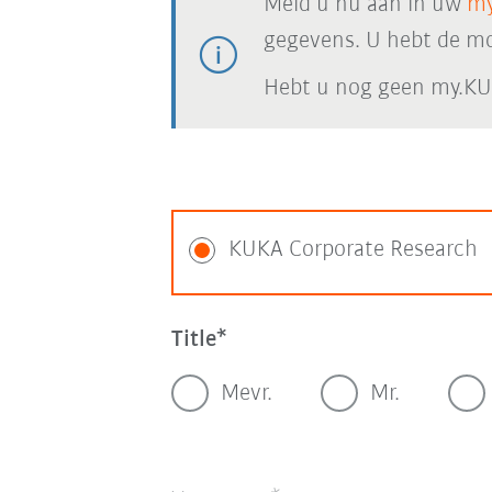
Meld u nu aan in uw
my
gegevens. U hebt de mog
Hebt u nog geen my.KU
KUKA Corporate Research
Title
Mevr.
Mr.