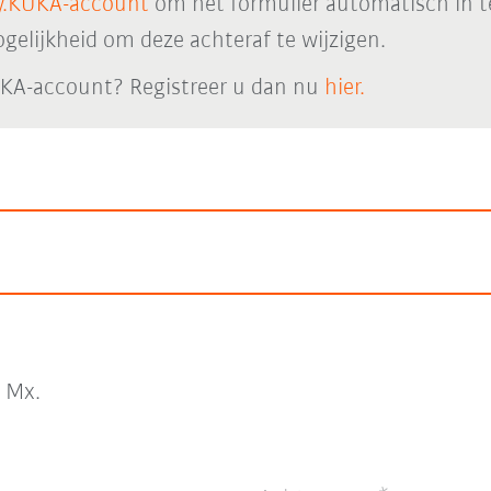
.KUKA-account
om het formulier automatisch in t
elijkheid om deze achteraf te wijzigen.
KA-account? Registreer u dan nu
hier.
Mx.