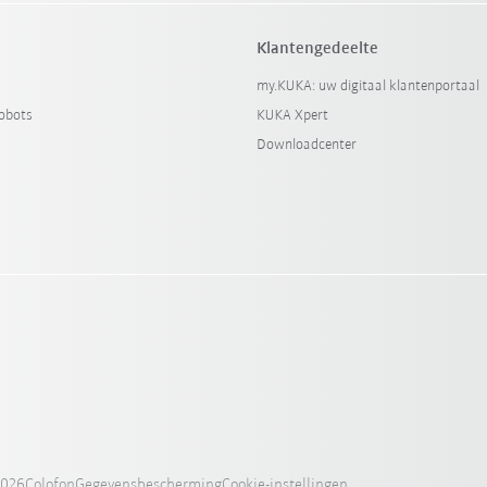
Klantengedeelte
my.KUKA: uw digitaal klantenportaal
obots
KUKA Xpert
Downloadcenter
2026
Colofon
Gegevensbescherming
Cookie-instellingen