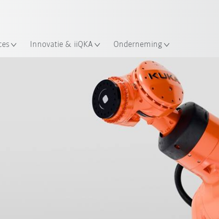
Nederlands / Dutch
ces
Innovatie & iiQKA
Onderneming