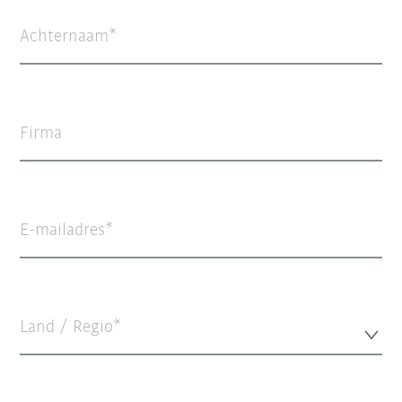
Achternaam
Firma
E-mailadres
Land / Regio*