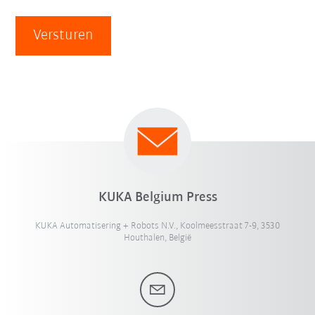
Versturen
KUKA Belgium Press
KUKA Automatisering + Robots N.V., Koolmeesstraat 7-9, 3530
Houthalen, België