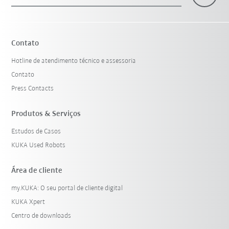
×
1 Filtro (
Portugal
)
Contato
Hotline de atendimento técnico e assessoria
Contato
Press Contacts
Produtos & Serviços
Estudos de Casos
Resetar filtro
KUKA Used Robots
Área de cliente
my.KUKA: O seu portal de cliente digital
KUKA Xpert
Centro de downloads