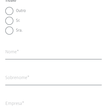
Título
Outro
Sr.
Sra.
Nome
Sobrenome
Empresa