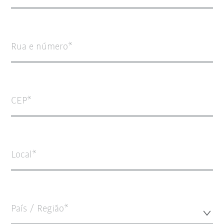
Rua e número
CEP
Local
País / Região*