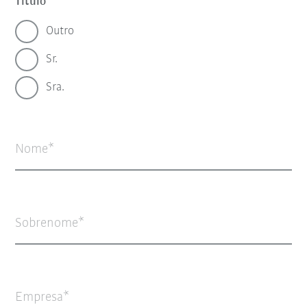
Título
Outro
Sr.
Sra.
Nome
Sobrenome
Empresa