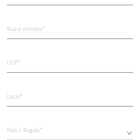
Rua e número
CEP
Local
País / Região*