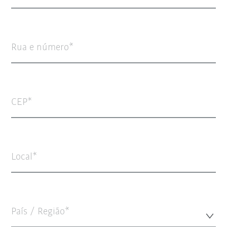
Rua e número
CEP
Local
País / Região*