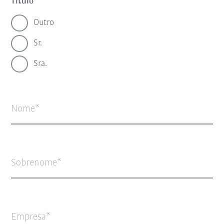
Título
Outro
Sr.
Sra.
Nome
Sobrenome
Empresa