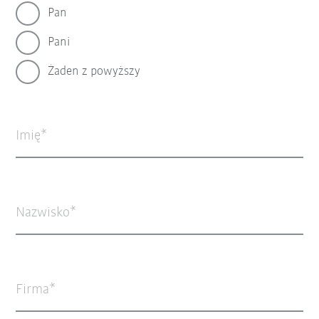
Pan
Pani
Żaden z powyższy
Imię
Nazwisko
Firma