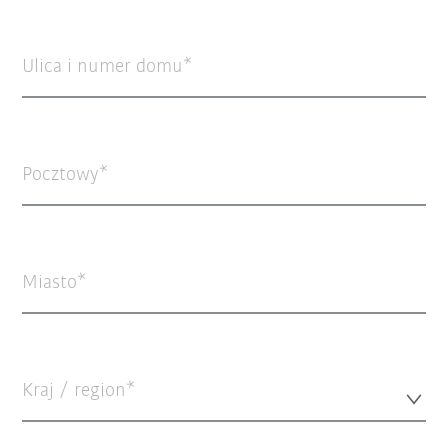
Ulica i numer domu
Pocztowy
Miasto
Kraj / region*