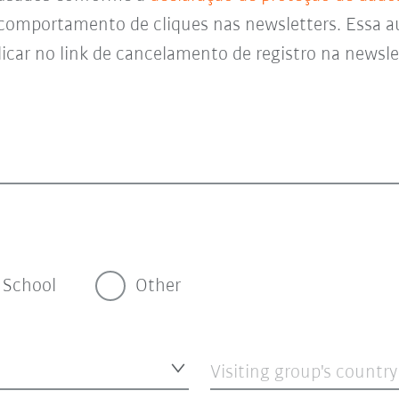
 comportamento de cliques nas newsletters. Essa a
icar no link de cancelamento de registro na newsl
School
Other
Visiting group's country