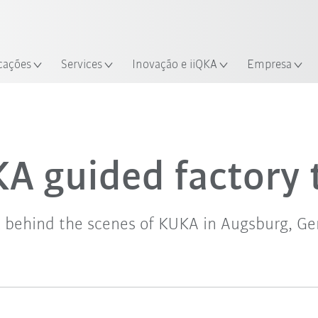
Português /
Encontre estudos de caso e robô
Portuguese
Experimente o Guia do Robô 
alização
cações
Services
Inovação e iiQKA
Empresa
A guided factory 
k behind the scenes of KUKA in Augsburg, G