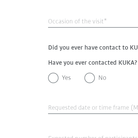
Occasion of the visit
Did you ever have contact to K
Have you ever contacted KUKA?
Yes
No
Requested date or time frame (