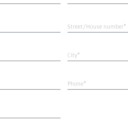
Street/House number
City
Phone