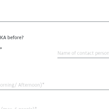
UKA before?
Name of contact perso
Morning/ Afternoon)