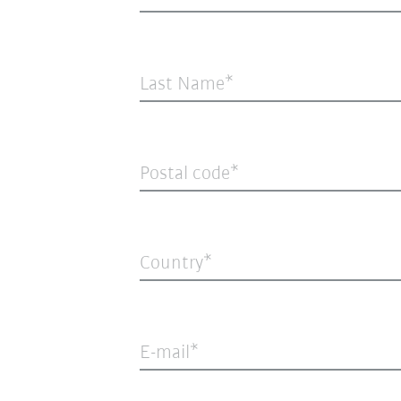
Last Name
Postal code
Country
E-mail