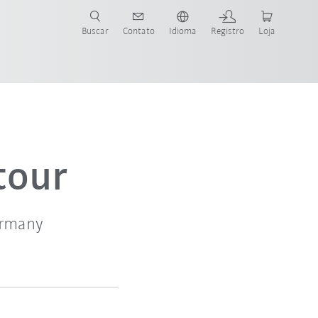
s para sua aplicação e indústria com o novo Guia do Robô KUKA!
KUKA!
Buscar
Contato
Idioma
Registro
Loja
tour
ermany