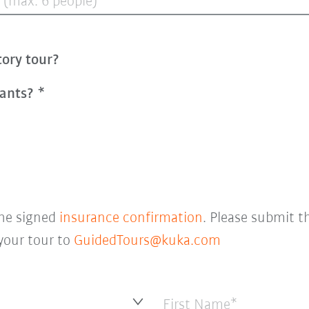
 (max. 6 people)
tory tour?
pants?
he signed
insurance confirmation
. Please submit t
 your tour to
GuidedTours@kuka.com
First Name