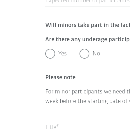
Expected number of participants
Will minors take part in the fac
Are there any underage partici
Yes
No
Please note
For minor
participants
we need t
week before the starting date of
Title*