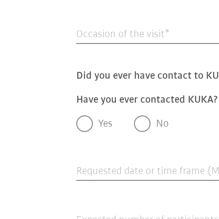
Occasion of the visit
Did you ever have contact to K
Have you ever contacted KUKA?
Yes
No
Requested date or time frame (