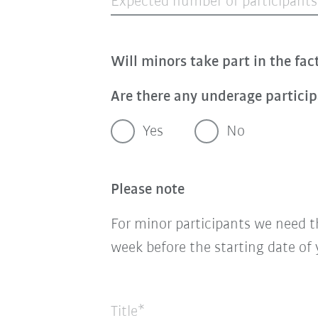
Expected number of participants
Will minors take part in the fac
Are there any underage partici
Yes
No
Please note
For minor
participants
we need t
week before the starting date of
Title*