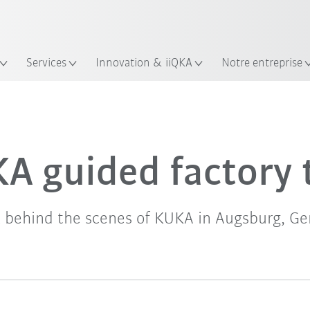
Trouvez des études de cas et des 
lacement
Français / French
KUKA Guide robots
Services
Innovation & iiQKA
Notre entreprise
A guided factory 
k behind the scenes of KUKA in Augsburg, G