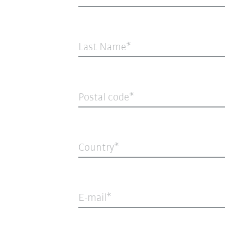
Last Name
Postal code
Country
E-mail