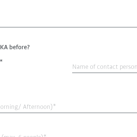
UKA before?
Name of contact perso
Morning/ Afternoon)