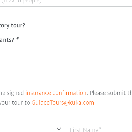
 (max. 6 people)
tory tour?
pants?
he signed
insurance confirmation
. Please submit t
 your tour to
GuidedTours@kuka.com
First Name