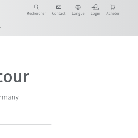
robots pour votre secteur et l'application souhaitée!
Rechercher
Contact
Langue
Login
Acheter
tour
ermany