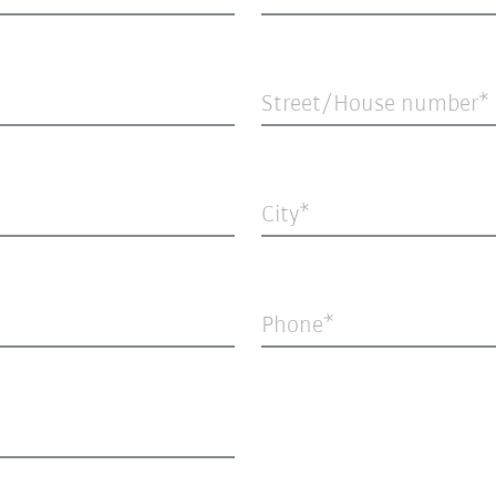
Street/House number
City
Phone