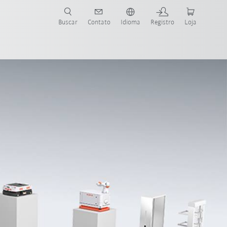
s para sua aplicação e indústria com o novo Guia do Robô KUKA!
KUKA!
Buscar
Contato
Idioma
Registro
Loja