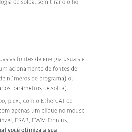
gia de solda, sem tirar o olho
das as fontes de energia usuais e
o um acionamento de fontes de
s de números de programa) ou
rios parâmetros de solda).
o, p.ex., com o EtherCAT de
te com apenas um clique no mouse
 Binzel, ESAB, EWM Fronius,
al você otimiza a sua