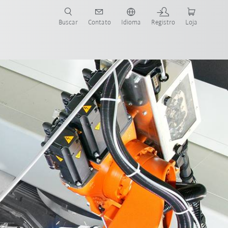
s para sua aplicação e indústria com o novo Guia do Robô KUKA!
KUKA!
Buscar
Contato
Idioma
Registro
Loja