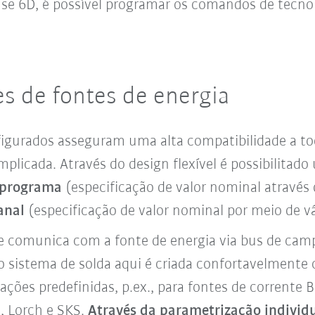
e 6D, é possível programar os comandos de tecnolo
s de fontes de energia
nfigurados asseguram uma alta compatibilidade a to
licada. Através do design flexível é possibilitad
/programa
(especificação de valor nominal atravé
anal
(especificação de valor nominal por meio de vá
 comunica com a fonte de energia via bus de camp
do sistema de solda aqui é criada confortavelmen
ações predefinidas, p.ex., para fontes de corrente
, Lorch e SKS.
Através da parametrização individu