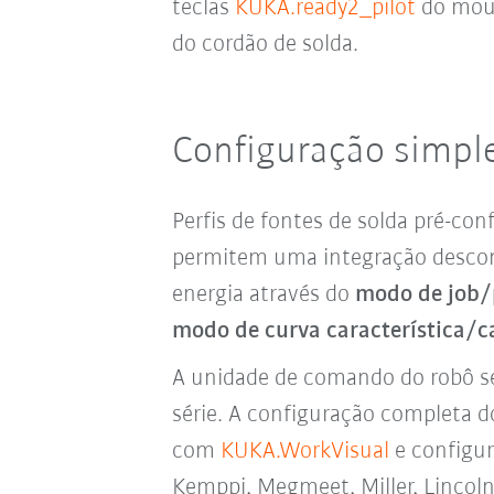
teclas
KUKA.ready2_pilot
do mous
do cordão de solda.
Configuração simple
Perfis de fontes de solda pré-co
permitem uma integração descomp
energia através do
modo de job
modo de curva característica/c
A unidade de comando do robô se
série. A configuração completa 
com
KUKA.WorkVisual
e configur
Kemppi, Megmeet, Miller, Lincoln