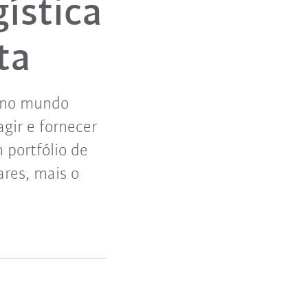
ística
ta
s no mundo
gir e fornecer
 portfólio de
ares, mais o