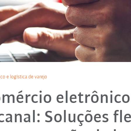
o e logística de varejo
mércio eletrônico
canal: Soluções fle