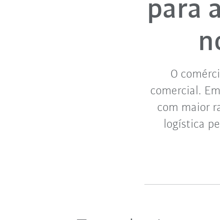
para 
n
O comérci
comercial. Em
com maior ra
logística p