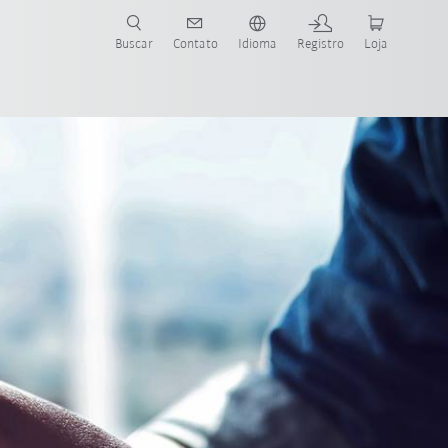
s para sua aplicação e indústria com o novo Guia do Robô KUKA!
KUKA!
Buscar
Contato
Idioma
Registro
Loja