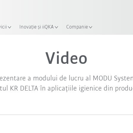
icii
Inovație și iiQKA
Companie
Video
rezentare a modului de lucru al MODU Syste
tul KR DELTA în aplicațiile igienice din prod