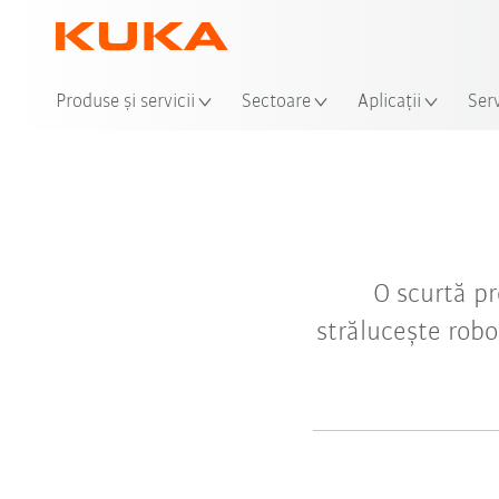
Produse şi servicii
Sectoare
Aplicații
Serv
O scurtă p
strălucește robo