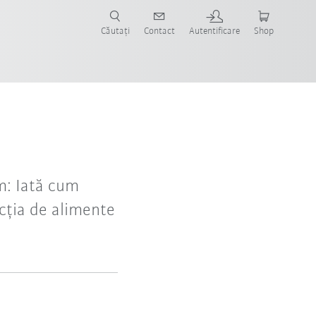
Căutați
Contact
Autentificare
Shop
m: Iată cum
ucția de alimente