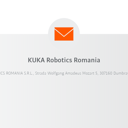
KUKA Robotics Romania
CS ROMANIA S.R.L., Strada Wolfgang Amadeus Mozart 5, 307160 Dumbrav