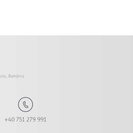
ita, România
+40 751 279 991