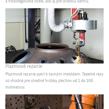
a nízkolegované ocele, ako aj pre oceľovú liatinu.
Plazmové rezanie
Plazmové rezanie patrí k tavným metódam. Tepelné rezy
sú vhodné pre stredné hrúbky plechov od 1 do 100
milimetrov.