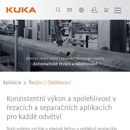
Slovenčina / Slovak
Aplikace Přehled
Kontakt
references
Systempartner
Efektivní řešení řezání s nejnovější technologií robotiky
Automatické řezání a oddělování
Aplikácie
Řezání / Oddělování
Konzistentní výkon a spolehlivost v
řezacích a separačních aplikacích
pro každé odvětví
Naši roboty rychle a přesně řežou a oddělují materiály,