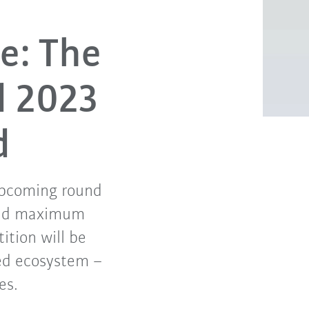
e: The
d 2023
d
 upcoming round
 and maximum
tition will be
ed ecosystem –
es.