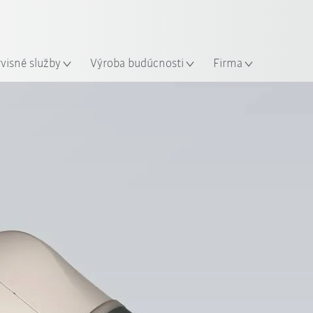
Slovenčina / Slovak
sto
rvisné služby
Výroba budúcnosti
Firma