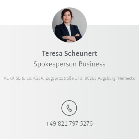
Teresa Scheunert
Spokesperson Business
KUKA SE & Co. KGaA, Zugspitzstraße 140, 86165 Augsburg, Nemecko
+49 821 797-5276