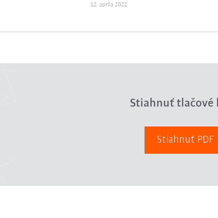
12. apríla 2022
Stiahnuť tlačové 
Stiahnuť PDF