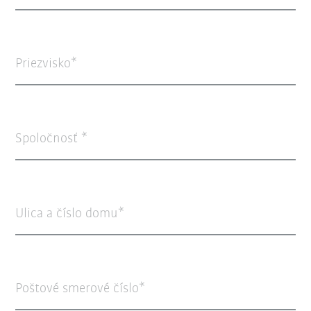
Priezvisko
Spoločnosť
Ulica a číslo domu
Poštové smerové číslo