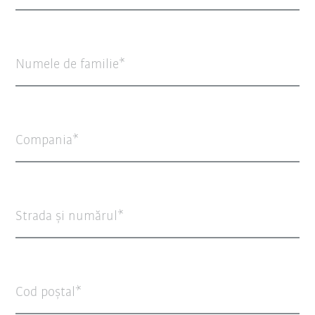
Numele de familie
Compania
Strada şi numărul
Cod poștal