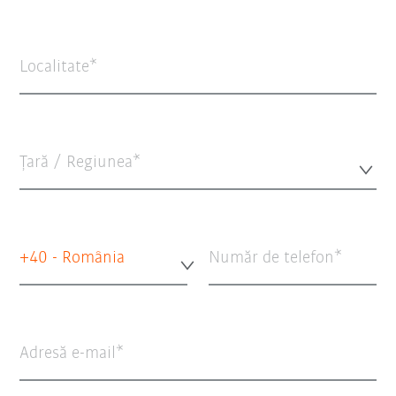
Localitate
Țară / Regiunea*
+40 - România
Număr de telefon
Adresă e-mail