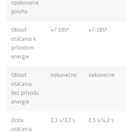
opakovania
polohy
Oblasť
+/-185°
+/-185°
+/
otáčania s
prívodom
energie
Oblasť
nekonečne
nekonečne
ne
otáčania
bez prívodu
energie
Doba
2,3 s/3,7 s
2,5 s/4,2 s
3,
otáčania