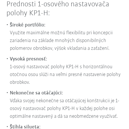
Prednosti 1-osového nastavovača
polohy KP1-H:
Široké portfólio:
Využite maximálne možnú flexibilitu pri koncepcii
zariadenia na základe mnohých disponibilných
polomerov obrobkov, výšok vkladania a zaťažení.
Vysoká presnosť:
1-osový nastavovač polohy KP1-H s horizontálnou
otočnou osou slúži na veľmi presné nastavenie polohy
obrobkov.
Nekonečne sa otáčajúci:
Vďaka svojej nekonečne sa otáčajúcej konštrukcii je 1-
osový nastavovač polohy KP1-H v každej polohe osi
optimálne nastavený a dá sa neobmedzene využívať.
Štíhla silueta: