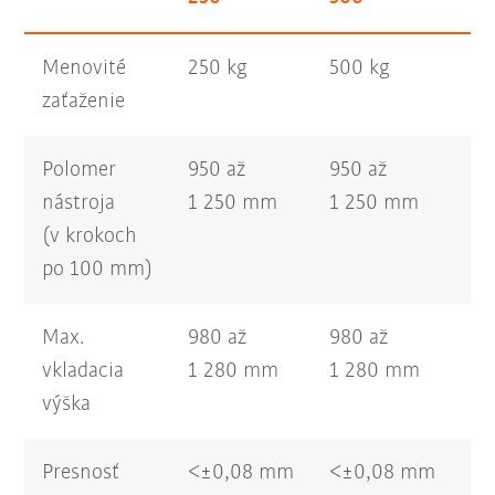
Menovité
250 kg
500 kg
75
zaťaženie
Polomer
950 až
950 až
95
nástroja
1 250 mm
1 250 mm
1 
(v krokoch
po 100 mm)
Max.
980 až
980 až
98
vkladacia
1 280 mm
1 280 mm
1 
výška
Presnosť
<±0,08 mm
<±0,08 mm
<±