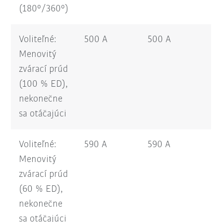
(180°/360°)
Voliteľné:
500 A
500 A
50
Menovitý
zvárací prúd
(100 % ED),
nekonečne
sa otáčajúci
Voliteľné:
590 A
590 A
59
Menovitý
zvárací prúd
(60 % ED),
nekonečne
sa otáčajúci