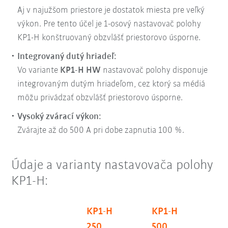
Aj v najužšom priestore je dostatok miesta pre veľký
výkon. Pre tento účel je 1-osový nastavovač polohy
KP1-H konštruovaný obzvlášť priestorovo úsporne.
Integrovaný dutý hriadeľ:
Vo variante
KP1-H HW
nastavovač polohy disponuje
integrovaným dutým hriadeľom, cez ktorý sa médiá
môžu privádzať obzvlášť priestorovo úsporne.
Vysoký zvárací výkon:
Zvárajte až do 500 A pri dobe zapnutia 100 %.
Údaje a varianty nastavovača polohy
KP1-H:
KP1-H
KP1-H
KP
250
500
75