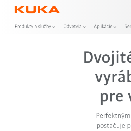
Produkty a služby
Odvetvia
Aplikácie
Se
Dvojit
vyrá
pre
Perfektným 
postačuje p