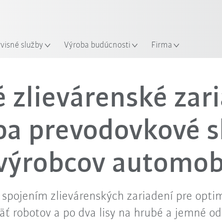
rvisné služby
Výroba budúcnosti
Firma
é zlievárenské zar
ba prevodovkové s
 výrobcov automob
spojením zlievárenských zariadení pre opti
äť robotov a po dva lisy na hrubé a jemné o