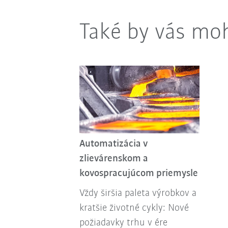
Také by vás moh
Automatizácia v
zlievárenskom a
kovospracujúcom priemysle
Vždy širšia paleta výrobkov a
kratšie životné cykly: Nové
požiadavky trhu v ére