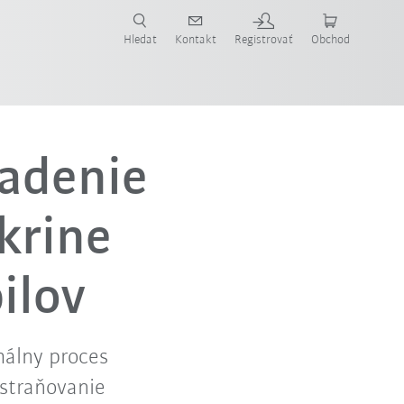
Hledat
Kontakt
Registrovať
Obchod
iadenie
krine
ilov
málny proces
dstraňovanie