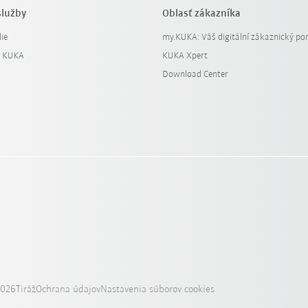
služby
Oblasť zákazníka
ie
my.KUKA: Váš digitální zákaznický por
y KUKA
KUKA Xpert
Download Center
2026
Tiráž
Ochrana údajov
Nastavenia súborov cookies