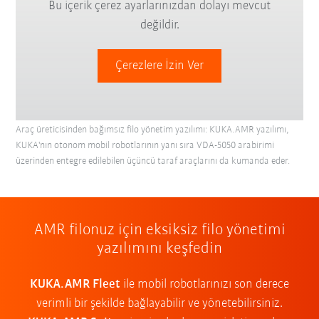
Bu içerik çerez ayarlarınızdan dolayı mevcut
değildir.
Çerezlere İzin Ver
Araç üreticisinden bağımsız filo yönetim yazılımı: KUKA.AMR yazılımı,
KUKA'nın otonom mobil robotlarının yanı sıra VDA-5050 arabirimi
üzerinden entegre edilebilen üçüncü taraf araçlarını da kumanda eder.
AMR filonuz için eksiksiz filo yönetimi
yazılımını keşfedin
KUKA.AMR Fleet
ile mobil robotlarınızı son derece
verimli bir şekilde bağlayabilir ve yönetebilirsiniz.