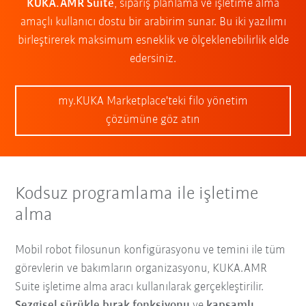
KUKA.AMR Suite
, sipariş planlama ve işletime alma
amaçlı kullanıcı dostu bir arabirim sunar. Bu iki yazılımı
birleştirerek maksimum esneklik ve ölçeklenebilirlik elde
edersiniz.
my.KUKA Marketplace'teki filo yönetim
çözümüne göz atın
Kodsuz programlama ile işletime
alma
Mobil robot filosunun konfigürasyonu ve temini ile tüm
görevlerin ve bakımların organizasyonu, KUKA.AMR
Suite işletime alma aracı kullanılarak gerçekleştirilir.
Sezgisel sürükle bırak fonksiyonu
ve
kapsamlı