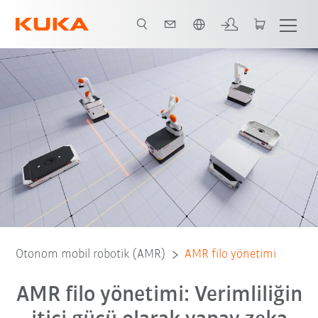
Türkçe / Turkish
asyon
İş akışı yönetimi
Engelden kaçınma
İletişim
Webinar
Otonom mobil robotik (AMR)
AMR filo yönetimi
AMR filo yönetimi: Verimliliğin